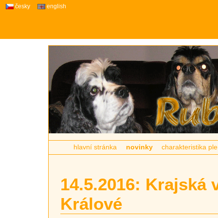
česky
english
hlavní stránka
novinky
charakteristika p
14.5.2016: Krajská
Králové