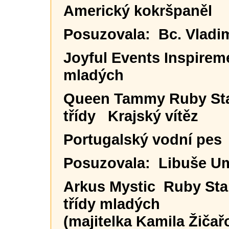
Americký kokršpaněl
Posuzovala: Bc. Vladim
Joyful Events Inspireme
mladých
Queen Tammy Ruby Star
třídy Krajský vítěz
Portugalský vodní pes
Posuzovala: Libuše U
Arkus Mystic Ruby Sta
třídy mladých
(majitelka Kamila Žičař