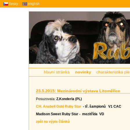
česky
english
hlavní stránka
novinky
charakteristika p
23.5.2015: Mezinárodní výstava Litoměřice
Posuzovala:
Z.Konderla (PL)
CH. Anabell Gold Ruby Star
- tř. šampionů V1 CAC
Madison Sweet Ruby Star
-
mezitřída VD
zpět na výpis článků